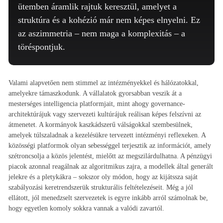
ütemben áramlik rajtuk keresztül, amelyet a
struktúra és a kohézió már nem képes elnyelni. Ez
az aszimmetria – nem maga a komplexitás – a
töréspontjuk.
Valami alapvetően nem stimmel az intézményekkel és hálózatokkal,
amelyekre támaszkodunk. A vállalatok gyorsabban veszik át a
mesterséges intelligencia platformjait, mint ahogy governance-
architektúrájuk vagy szervezeti kultúrájuk reálisan képes felszívni az
átmenetet. A kormányok kaszkádszerű válságokkal szembesülnek,
amelyek túlszaladnak a kezelésükre tervezett intézményi reflexeken. A
közösségi platformok olyan sebességgel terjesztik az információt, amely
szétroncsolja a közös jelentést, mielőtt az megszilárdulhatna. A pénzügyi
piacok azonnal reagálnak az algoritmikus zajra, a modellek által generált
jelekre és a pletykákra – sokszor oly módon, hogy az kijátssza saját
szabályozási keretrendszerük strukturális feltételezéseit. Még a jól
ellátott, jól menedzselt szervezetek is egyre inkább arról számolnak be,
hogy egyetlen komoly sokkra vannak a valódi zavartól.