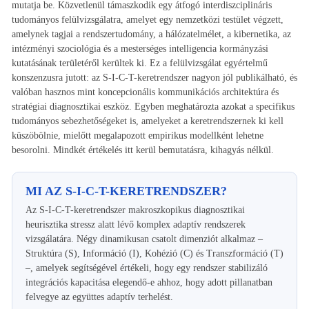
mutatja be. Közvetlenül támaszkodik egy átfogó interdiszciplináris
tudományos felülvizsgálatra, amelyet egy nemzetközi testület végzett,
amelynek tagjai a rendszertudomány, a hálózatelmélet, a kibernetika, az
intézményi szociológia és a mesterséges intelligencia kormányzási
kutatásának területéről kerültek ki. Ez a felülvizsgálat egyértelmű
konszenzusra jutott: az S-I-C-T-keretrendszer nagyon jól publikálható, és
valóban hasznos mint koncepcionális kommunikációs architektúra és
stratégiai diagnosztikai eszköz. Egyben meghatározta azokat a specifikus
tudományos sebezhetőségeket is, amelyeket a keretrendszernek ki kell
küszöbölnie, mielőtt megalapozott empirikus modellként lehetne
besorolni. Mindkét értékelés itt kerül bemutatásra, kihagyás nélkül.
MI AZ S-I-C-T-KERETRENDSZER?
Az S-I-C-T-keretrendszer makroszkopikus diagnosztikai
heurisztika stressz alatt lévő komplex adaptív rendszerek
vizsgálatára. Négy dinamikusan csatolt dimenziót alkalmaz –
Struktúra (S), Információ (I), Kohézió (C) és Transzformáció (T)
–, amelyek segítségével értékeli, hogy egy rendszer stabilizáló
integrációs kapacitása elegendő-e ahhoz, hogy adott pillanatban
felvegye az együttes adaptív terhelést.