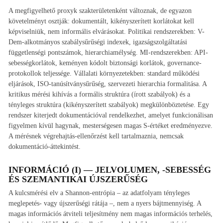
A megfigyelhető proxyk szakterületenként változnak, de egyazon
követelményt osztják: dokumentált, kikényszerített korlátokat kell
képviselniük, nem informális elvárásokat. Politikai rendszerekben: V-
Dem-alkotmányos szabálysűrűségi indexek, igazságszolgáltatási
függetlenségi pontszámok, hierarchiamélység. MI-rendszerekben: API-
sebességkorlátok, keményen kódolt biztonsági korlátok, governance-
protokollok teljessége. Vállalati környezetekben: standard működési
eljárások, ISO-tanúsítványsűrűség, szervezeti hierarchia formalitása. A
kritikus mérési kihívás a formális struktúra (írott szabályok) és a
tényleges struktúra (kikényszerített szabályok) megkülönböztetése. Egy
rendszer kiterjedt dokumentációval rendelkezhet, amelyet funkcionálisan
figyelmen kívül hagynak, mesterségesen magas S-értéket eredményezve.
A mérésnek végrehajtás-ellenőrzést kell tartalmaznia, nemcsak
dokumentáció-áttekintést.
INFORMÁCIÓ (I) — JELVOLUMEN, -SEBESSÉG
ÉS SZEMANTIKAI ÚJSZERŰSÉG
A kulcsmérési elv a Shannon-entrópia – az adatfolyam tényleges
meglepetés- vagy újszerűségi rátája –, nem a nyers bájtmennyiség. A
magas információs átviteli teljesítmény nem magas információs terhelés,