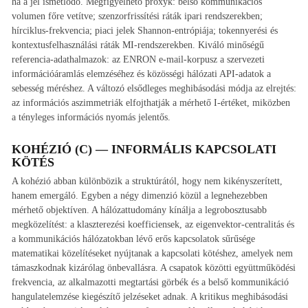
ha a jel ismétlődő. Megfigyelhető proxyk: belső kommunikációs
volumen főre vetítve; szenzorfrissítési ráták ipari rendszerekben;
hírciklus-frekvencia; piaci jelek Shannon-entrópiája; tokennyerési és
kontextusfelhasználási ráták MI-rendszerekben. Kiváló minőségű
referencia-adathalmazok: az ENRON e-mail-korpusz a szervezeti
információáramlás elemzéséhez és közösségi hálózati API-adatok a
sebesség méréshez. A változó elsődleges meghibásodási módja az elrejtés:
az információs aszimmetriák elfojthatják a mérhető I-értéket, miközben
a tényleges információs nyomás jelentős.
KOHÉZIÓ (C) — INFORMÁLIS KAPCSOLATI
KÖTÉS
A kohézió abban különbözik a struktúrától, hogy nem kikényszerített,
hanem emergáló. Egyben a négy dimenzió közül a legnehezebben
mérhető objektíven. A hálózattudomány kínálja a legrobosztusabb
megközelítést: a klaszterezési koefficiensek, az eigenvektor-centralitás és
a kommunikációs hálózatokban lévő erős kapcsolatok sűrűsége
matematikai közelítéseket nyújtanak a kapcsolati kötéshez, amelyek nem
támaszkodnak kizárólag önbevallásra. A csapatok közötti együttműködési
frekvencia, az alkalmazotti megtartási görbék és a belső kommunikáció
hangulatelemzése kiegészítő jelzéseket adnak. A kritikus meghibásodási