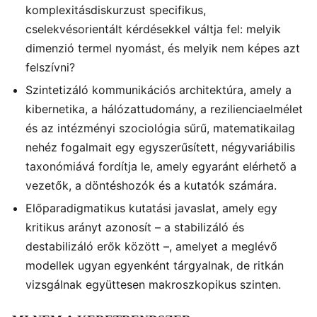
komplexitásdiskurzust specifikus,
cselekvésorientált kérdésekkel váltja fel: melyik
dimenzió termel nyomást, és melyik nem képes azt
felszívni?
Szintetizáló kommunikációs architektúra, amely a
kibernetika, a hálózattudomány, a rezilienciaelmélet
és az intézményi szociológia sűrű, matematikailag
nehéz fogalmait egy egyszerűsített, négyvariábilis
taxonómiává fordítja le, amely egyaránt elérhető a
vezetők, a döntéshozók és a kutatók számára.
Előparadigmatikus kutatási javaslat, amely egy
kritikus arányt azonosít – a stabilizáló és
destabilizáló erők között –, amelyet a meglévő
modellek ugyan egyenként tárgyalnak, de ritkán
vizsgálnak együttesen makroszkopikus szinten.