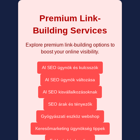
Premium Link-
Building Services
Explore premium link-building options to
boost your online visibility.
AI SEO ügynök és kulcsszók
AI SEO ügynök változása
AI SEO kisvállalkozásoknak
SEO árak és tényezők
Gyógyászati eszköz webshop
Keresőmarketing ügynökség tippek