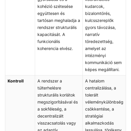
kohézió szétesése
kudarcok,
együttesen és
bizalomtörés,
tartósan meghaladja a
kulcsszereplők
rendszer strukturális
gyors távozása,
kapacitását. A
narratív
funkcionális
töredezettség,
koherencia elvész.
amelyet az
intézményi
kommunikáció sem
képes megállítani.
Kontroll
A rendszer a
A hatalom
túlterhelésre
centralizálása, a
strukturális korlátok
tolerált
megszigorításával és
véleménykülönbség
a sokféleség, a
csökkentése, a
decentralizált
stratégiai
visszacsatolás vagy
alkalmazkodás
az adaptív
lassulása, törékeny