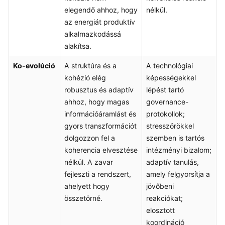
elegendő ahhoz, hogy
nélkül.
az energiát produktív
alkalmazkodássá
alakítsa.
Ko-evolúció
A struktúra és a
A technológiai
kohézió elég
képességekkel
robusztus és adaptív
lépést tartó
ahhoz, hogy magas
governance-
információáramlást és
protokollok;
gyors transzformációt
stresszörökkel
dolgozzon fel a
szemben is tartós
koherencia elvesztése
intézményi bizalom;
nélkül. A zavar
adaptív tanulás,
fejleszti a rendszert,
amely felgyorsítja a
ahelyett hogy
jövőbeni
összetörné.
reakciókat;
elosztott
koordináció