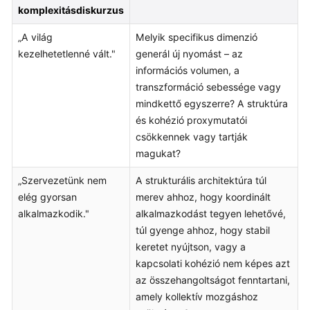
komplexitásdiskurzus
„A világ
Melyik specifikus dimenzió
kezelhetetlenné vált."
generál új nyomást – az
információs volumen, a
transzformáció sebessége vagy
mindkettő egyszerre? A struktúra
és kohézió proxymutatói
csökkennek vagy tartják
magukat?
„Szervezetünk nem
A strukturális architektúra túl
elég gyorsan
merev ahhoz, hogy koordinált
alkalmazkodik."
alkalmazkodást tegyen lehetővé,
túl gyenge ahhoz, hogy stabil
keretet nyújtson, vagy a
kapcsolati kohézió nem képes azt
az összehangoltságot fenntartani,
amely kollektív mozgáshoz