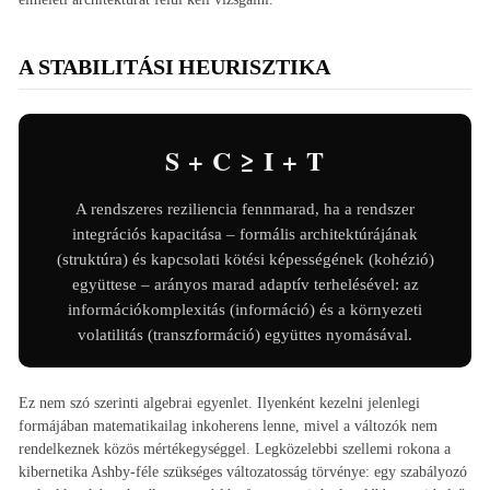
A STABILITÁSI HEURISZTIKA
S + C ≥ I + T
A rendszeres reziliencia fennmarad, ha a rendszer
integrációs kapacitása – formális architektúrájának
(struktúra) és kapcsolati kötési képességének (kohézió)
együttese – arányos marad adaptív terhelésével: az
információkomplexitás (információ) és a környezeti
volatilitás (transzformáció) együttes nyomásával.
Ez nem szó szerinti algebrai egyenlet. Ilyenként kezelni jelenlegi
formájában matematikailag inkoherens lenne, mivel a változók nem
rendelkeznek közös mértékegységgel. Legközelebbi szellemi rokona a
kibernetika Ashby-féle szükséges változatosság törvénye: egy szabályozó