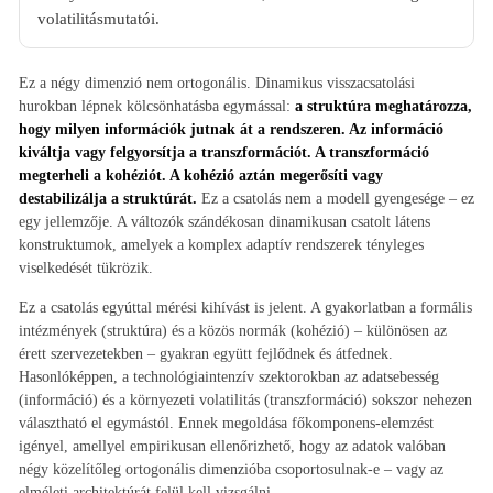
volatilitásmutatói.
Ez a négy dimenzió nem ortogonális. Dinamikus visszacsatolási
hurokban lépnek kölcsönhatásba egymással:
a struktúra meghatározza,
hogy milyen információk jutnak át a rendszeren. Az információ
kiváltja vagy felgyorsítja a transzformációt. A transzformáció
megterheli a kohéziót. A kohézió aztán megerősíti vagy
destabilizálja a struktúrát.
Ez a csatolás nem a modell gyengesége – ez
egy jellemzője. A változók szándékosan dinamikusan csatolt látens
konstruktumok, amelyek a komplex adaptív rendszerek tényleges
viselkedését tükrözik.
Ez a csatolás egyúttal mérési kihívást is jelent. A gyakorlatban a formális
intézmények (struktúra) és a közös normák (kohézió) – különösen az
érett szervezetekben – gyakran együtt fejlődnek és átfednek.
Hasonlóképpen, a technológiaintenzív szektorokban az adatsebesség
(információ) és a környezeti volatilitás (transzformáció) sokszor nehezen
választható el egymástól. Ennek megoldása főkomponens-elemzést
igényel, amellyel empirikusan ellenőrizhető, hogy az adatok valóban
négy közelítőleg ortogonális dimenzióba csoportosulnak-e – vagy az
elméleti architektúrát felül kell vizsgálni.