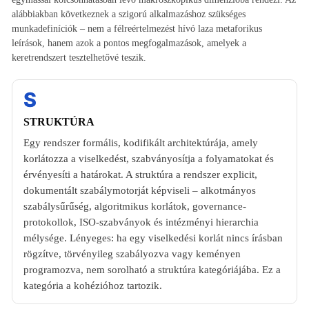
alábbiakban következnek a szigorú alkalmazáshoz szükséges
munkadefiníciók – nem a félreértelmezést hívó laza metaforikus
leírások, hanem azok a pontos megfogalmazások, amelyek a
keretrendszert tesztelhetővé teszik.
S
STRUKTÚRA
Egy rendszer formális, kodifikált architektúrája, amely
korlátozza a viselkedést, szabványosítja a folyamatokat és
érvényesíti a határokat. A struktúra a rendszer explicit,
dokumentált szabálymotorját képviseli – alkotmányos
szabálysűrűség, algoritmikus korlátok, governance-
protokollok, ISO-szabványok és intézményi hierarchia
mélysége. Lényeges: ha egy viselkedési korlát nincs írásban
rögzítve, törvényileg szabályozva vagy keményen
programozva, nem sorolható a struktúra kategóriájába. Ez a
kategória a kohézióhoz tartozik.