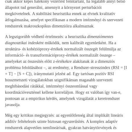
csak akkor képes hatékony vezérlést fenntartani, ha legalább annyi belső
állapotot tud generálni, amennyit a környezet perturbációi
megkövetelnek. A stabilitási heurisztika ennek az elvnek kvalitatív
átfogalmazása, amelyet specifikusan a modern intézményi és szervezeti
rendszerek makroszkopikus dimenzióira alkalmaznak.
A legszigorúbb védhető értelmezés: a heurisztika
dimenziómentes
diagnosztikai indexként
működik, nem kalibrált egyenletként. Ha a
struktúra- és kohézióproxy-értékek normalizált összegét felülmúlja az
információ- és transzformációproxy-értékek normalizált összege –
amelyeket az összesítés előtt z-értékekre alakítanak át a dimenziós
probléma feloldásához –, az eredmény, a Rendszer-stresszindex (RSI = [I
+ T] − [S + C]), iránymutató jelzést ad. Egy tartósan pozitív RSI
hosszmetszeti vizsgálatokban szignifikánsan magasabb szervezeti
meghibásodási rátákkal, intézményi összeomlással vagy
koordinációvesztéssel kellene korreláljon. Hogy ez valóban így van-e,
pontosan az a empirikus kérdés, amelynek vizsgálatát a keretrendszer
javasolja.
Még egy kritikus megjegyzés: az egyenlőtlenség által implikált lineáris
additív feltételezés szinte biztosan egyszerűsítés. A komplex adaptív
rendszerek alapvetően nemlineárisak, gyakran hatványtörvények és