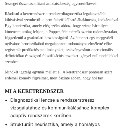
összeget összehasonlítani az adatsebesség egyenértékével.
Ráadásul a keretrendszer a rendszerdiagnosztika legalapvetőbb
kihívásával szembesül: a nem falszifikálható általánosság kockázatával.
Egy heurisztika, amely elég széles ahhoz, hogy szinte bármilyen
kimenetet utólag leírjon, a Popper-féle mércék szerint tudománytalan,
függetlenül a gyakorlati hasznosságától. Az átmenet egy meggyőző
nyilvános heurisztikából megalapozott tudományos elméletté előre
regisztrált predikciós tanulmányokat, szabványosított operacionális
definíciókat és szigorú falszifikációs teszteket igényel nullmodellekkel
szemben.
Mindkét igazság egymás mellett él. A keretrendszer pontosan azért
érdemel komoly figyelmet, mert őszinte abban, hogy hol tart.
MI A KERETRENDSZER
Diagnosztikai lencse a rendszerstressz
vizsgálatához és kommunikálásához komplex
adaptív rendszerek körében.
Strukturált heurisztika, amely a homályos