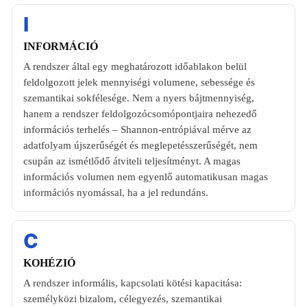
I
INFORMÁCIÓ
A rendszer által egy meghatározott időablakon belül
feldolgozott jelek mennyiségi volumene, sebessége és
szemantikai sokfélesége. Nem a nyers bájtmennyiség,
hanem a rendszer feldolgozócsomópontjaira nehezedő
információs terhelés – Shannon-entrópiával mérve az
adatfolyam újszerűségét és meglepetésszerűségét, nem
csupán az ismétlődő átviteli teljesítményt. A magas
információs volumen nem egyenlő automatikusan magas
információs nyomással, ha a jel redundáns.
C
KOHÉZIÓ
A rendszer informális, kapcsolati kötési kapacitása:
személyközi bizalom, célegyezés, szemantikai