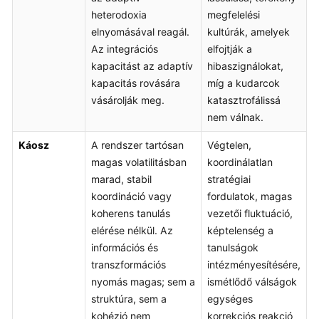
heterodoxia
megfelelési
elnyomásával reagál.
kultúrák, amelyek
Az integrációs
elfojtják a
kapacitást az adaptív
hibaszignálokat,
kapacitás rovására
míg a kudarcok
vásárolják meg.
katasztrofálissá
nem válnak.
Káosz
A rendszer tartósan
Végtelen,
magas volatilitásban
koordinálatlan
marad, stabil
stratégiai
koordináció vagy
fordulatok, magas
koherens tanulás
vezetői fluktuáció,
elérése nélkül. Az
képtelenség a
információs és
tanulságok
transzformációs
intézményesítésére,
nyomás magas; sem a
ismétlődő válságok
struktúra, sem a
egységes
kohézió nem
korrekciós reakció