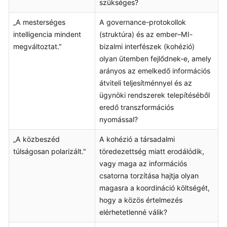
szükséges?
„A mesterséges
A governance-protokollok
intelligencia mindent
(struktúra) és az ember–MI-
megváltoztat."
bizalmi interfészek (kohézió)
olyan ütemben fejlődnek-e, amely
arányos az emelkedő információs
átviteli teljesítménnyel és az
ügynöki rendszerek telepítéséből
eredő transzformációs
nyomással?
„A közbeszéd
A kohézió a társadalmi
túlságosan polarizált."
töredezettség miatt erodálódik,
vagy maga az információs
csatorna torzítása hajtja olyan
magasra a koordináció költségét,
hogy a közös értelmezés
elérhetetlenné válik?