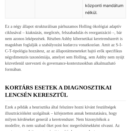
központi mandátum
nélkül.
Ez a négy állapot strukturálisan párhuzamos Holling ökológiai adaptív
ciklusával – kiaknázás, megőrzés, felszabadulás és reorganizáció –, bár
nem azonos leképezések. Részben Ashby kibernetikai keretrendszerét is
magukban foglalják a szabályozási kudarcra vonatkozóan. Amit az S-I-
C-T-tipológia hozzátesz, az az állapotátmeneteket hajtó erők specifikus
négydimenzós taxonómiája, amelyet sem Holling, sem Ashby nem nyújt
közvetlenül szervezeti és governance-kontextusokban alkalmazható
formában.
KORTÁRS ESETEK A DIAGNOSZTIKAI
LENCSÉN KERESZTÜL
Ezek a példák a heurisztika által felszínre hozni kívánt feszültségek
illusztrációiként szolgálnak – kifejezetten annak bemutatására, hogy
milyen kérdéseket generál a keretrendszer. Nem bizonyítékok a
modellre, és nem szabad őket post-hoc megerősítésekként olvasni. Az