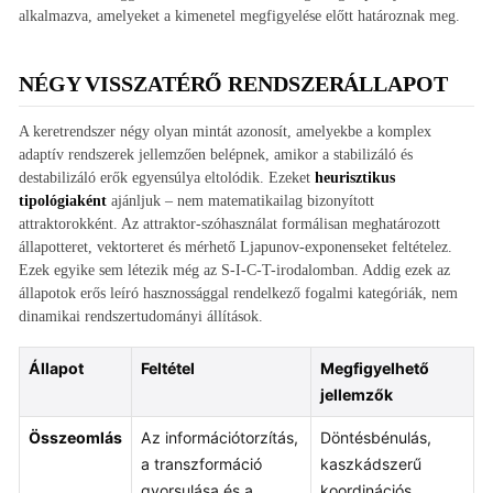
alkalmazva, amelyeket a kimenetel megfigyelése előtt határoznak meg.
NÉGY VISSZATÉRŐ RENDSZERÁLLAPOT
A keretrendszer négy olyan mintát azonosít, amelyekbe a komplex
adaptív rendszerek jellemzően belépnek, amikor a stabilizáló és
destabilizáló erők egyensúlya eltolódik. Ezeket
heurisztikus
tipológiaként
ajánljuk – nem matematikailag bizonyított
attraktorokként. Az attraktor-szóhasználat formálisan meghatározott
állapotteret, vektorteret és mérhető Ljapunov-exponenseket feltételez.
Ezek egyike sem létezik még az S-I-C-T-irodalomban. Addig ezek az
állapotok erős leíró hasznossággal rendelkező fogalmi kategóriák, nem
dinamikai rendszertudományi állítások.
Állapot
Feltétel
Megfigyelhető
jellemzők
Összeomlás
Az információtorzítás,
Döntésbénulás,
a transzformáció
kaszkádszerű
gyorsulása és a
koordinációs