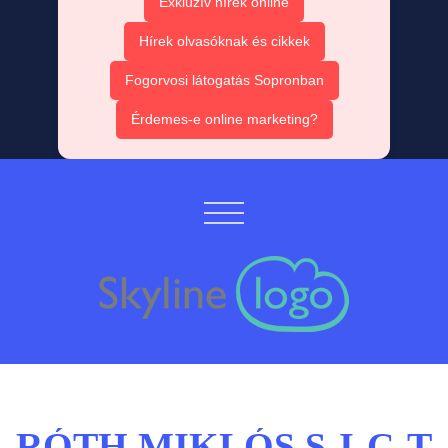
Exkluzív hírek online
Hírek olvasóknak és cikkek
Fogorvosi látogatás Sopronban
Érdemes-e online marketing?
RÓTH MIKLÓS S-I-C-T