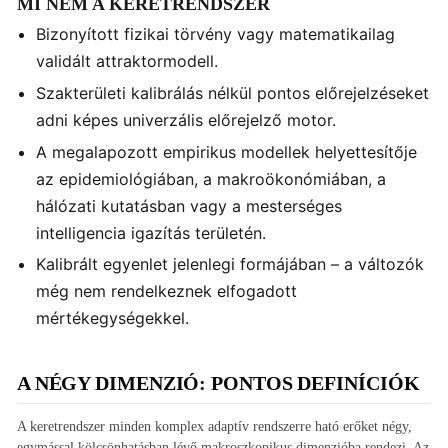
MI NEM A KERETRENDSZER
Bizonyított fizikai törvény vagy matematikailag
validált attraktormodell.
Szakterületi kalibrálás nélkül pontos előrejelzéseket
adni képes univerzális előrejelző motor.
A megalapozott empirikus modellek helyettesítője
az epidemiológiában, a makroökonómiában, a
hálózati kutatásban vagy a mesterséges
intelligencia igazítás területén.
Kalibrált egyenlet jelenlegi formájában – a változók
még nem rendelkeznek elfogadott
mértékegységekkel.
A NÉGY DIMENZIÓ: PONTOS DEFINÍCIÓK
A keretrendszer minden komplex adaptív rendszerre ható erőket négy,
egymással kölcsönhatásban lévő makroszkopikus dimenzióba rendezi. Az