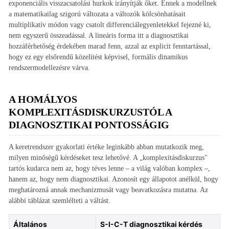
exponenciális visszacsatolási hurkok irányítják őket. Ennek a modellnek
a matematikailag szigorú változata a változók kölcsönhatásait
multiplikatív módon vagy csatolt differenciálegyenletekkel fejezné ki,
nem egyszerű összeadással. A lineáris forma itt a diagnosztikai
hozzáférhetőség érdekében marad fenn, azzal az explicit fenntartással,
hogy ez egy elsőrendű közelítést képvisel, formális dinamikus
rendszermodellezésre várva.
A HOMÁLYOS
KOMPLEXITÁSDISKURZUSTÓL A
DIAGNOSZTIKAI PONTOSSÁGIG
A keretrendszer gyakorlati értéke leginkább abban mutatkozik meg,
milyen minőségű kérdéseket tesz lehetővé. A „komplexitásdiskurzus"
tartós kudarca nem az, hogy téves lenne – a világ valóban komplex –,
hanem az, hogy nem diagnosztikai. Azonosít egy állapotot anélkül, hogy
meghatározná annak mechanizmusát vagy beavatkozásra mutatna. Az
alábbi táblázat szemlélteti a váltást.
Általános
S-I-C-T diagnosztikai kérdés