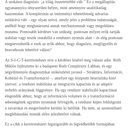
A szokásos diagnózis: „a világ összetettebbé vált." Ez a megállapítás
ugyanannyira tényszerűen helyes, mint amennyire analitikailag
haszontalan. A komplexitás az intézményi tehetetlenség udvarias
szótárává vált – egy olyan szóvá, amely jelzi a probléma tudatosságát,
anélkül hogy meghatározná annak mechanizmusát vagy megoldásra
mutatna. Pontosabb kérdésre van szükség: pontosan milyen erők tartják
stabilan vagy teszik instabillá a rendszert nyomás alatt – és elég pontosan
megnevezhetők-e ezek az erők ahhoz, hogy diagnózis, megfigyelés és
beavatkozás lehetővé váljon?
Az S-I-C-T-keretrendszer erre a kérdésre kísérel meg választ adni. Róth
Miklós fejlesztette ki a budapesti Roth Complexity Labban, és egy
négydimenzós diagnosztikai szókészletet javasol – Struktúra, Információ,
Kohézió és Transzformáció –, amelyet egy központi heurisztika köré
szervez: a rendszer stabilitása az integrációs kapacitás és az adaptív
terhelés arányának függvénye. Ha egy rendszer stabilizáló kapacitásai
elegendők ahhoz, hogy az információs volumen és a transzformáció
sebességének együttes nyomását felvegyék, a rendszer képes feldolgozni
a zavarokat és megerősödve kerülni ki belőlük. Ha nem, az azonosítható
meghibásodási minták előre jelezhetővé válnak.
Ez a cikk a keretrendszert legszigorúbb és legvédhetőbb formájában