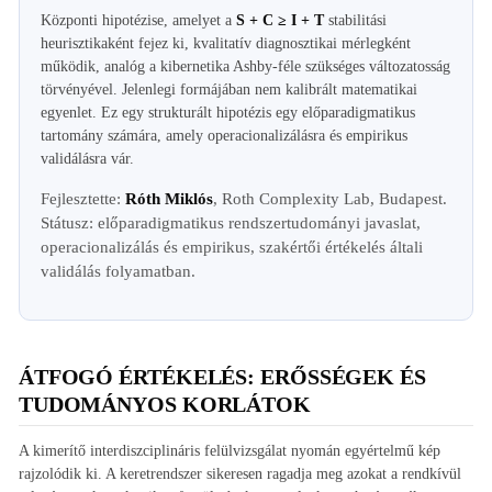
Központi hipotézise, amelyet a
S + C ≥ I + T
stabilitási
heurisztikaként fejez ki, kvalitatív diagnosztikai mérlegként
működik, analóg a kibernetika Ashby-féle szükséges változatosság
törvényével. Jelenlegi formájában nem kalibrált matematikai
egyenlet. Ez egy strukturált hipotézis egy előparadigmatikus
tartomány számára, amely operacionalizálásra és empirikus
validálásra vár.
Fejlesztette:
Róth Miklós
, Roth Complexity Lab, Budapest.
Státusz: előparadigmatikus rendszertudományi javaslat,
operacionalizálás és empirikus, szakértői értékelés általi
validálás folyamatban.
ÁTFOGÓ ÉRTÉKELÉS: ERŐSSÉGEK ÉS
TUDOMÁNYOS KORLÁTOK
A kimerítő interdiszciplináris felülvizsgálat nyomán egyértelmű kép
rajzolódik ki. A keretrendszer sikeresen ragadja meg azokat a rendkívül