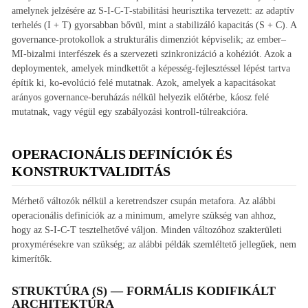
amelynek jelzésére az S-I-C-T-stabilitási heurisztika tervezett: az adaptív
terhelés (I + T) gyorsabban bővül, mint a stabilizáló kapacitás (S + C). A
governance-protokollok a strukturális dimenziót képviselik; az ember–
MI-bizalmi interfészek és a szervezeti szinkronizáció a kohéziót. Azok a
deploymentek, amelyek mindkettőt a képesség-fejlesztéssel lépést tartva
építik ki, ko-evolúció felé mutatnak. Azok, amelyek a kapacitásokat
arányos governance-beruházás nélkül helyezik előtérbe, káosz felé
mutatnak, vagy végül egy szabályozási kontroll-túlreakcióra.
OPERACIONÁLIS DEFINÍCIÓK ÉS
KONSTRUKTVALIDITÁS
Mérhető változók nélkül a keretrendszer csupán metafora. Az alábbi
operacionális definíciók az a minimum, amelyre szükség van ahhoz,
hogy az S-I-C-T tesztelhetővé váljon. Minden változóhoz szakterületi
proxymérésekre van szükség; az alábbi példák szemléltető jellegűek, nem
kimerítők.
STRUKTÚRA (S) — FORMÁLIS KODIFIKÁLT
ARCHITEKTÚRA