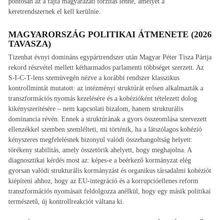
pontosan az a fajta magyarázati torzítás lenne, amelyet a
keretrendszernek el kell kerülnie.
MAGYARORSZÁG POLITIKAI ÁTMENETE (2026
TAVASZA)
Tizenhat évnyi domináns egypártrendszer után Magyar Péter Tisza Pártja
rekord részvétel mellett kétharmados parlamenti többséget szerzett. Az
S-I-C-T-lens szemüvegén nézve a korábbi rendszer klasszikus
kontrollmintát mutatott: az intézményi struktúrát erősen alkalmazták a
transzformációs nyomás kezelésére és a kohézióként tételezett dolog
kikényszerítésére – nem kapcsolati bizalom, hanem strukturális
dominancia révén. Ennek a struktúrának a gyors összeomlása szervezett
ellenzékkel szemben szemlélteti, mi történik, ha a látszólagos kohézió
kényszeres megfelelésnek bizonyul valódi összehangoltság helyett:
törékeny stabilitás, amely összetörik ahelyett, hogy meghajolna. A
diagnosztikai kérdés most az: képes-e a beérkező kormányzat elég
gyorsan valódi strukturális kormányzást és organikus társadalmi kohéziót
kiépíteni ahhoz, hogy az EU-integráció és a korrupcióellenes reform
transzformációs nyomásait feldolgozza anélkül, hogy egy másik politikai
természetű, új kontrollreakciót váltana ki.