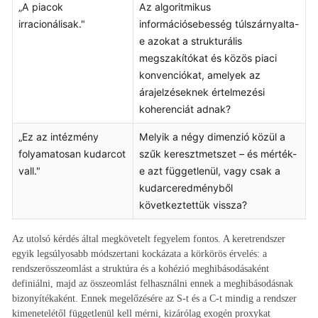
„A piacok
Az algoritmikus
irracionálisak."
információsebesség túlszárnyalta-
e azokat a strukturális
megszakítókat és közös piaci
konvenciókat, amelyek az
árajelzéseknek értelmezési
koherenciát adnak?
„Ez az intézmény
Melyik a négy dimenzió közül a
folyamatosan kudarcot
szűk keresztmetszet – és mérték-
vall."
e azt függetlenül, vagy csak a
kudarceredményből
következtettük vissza?
Az utolsó kérdés által megkövetelt fegyelem fontos. A keretrendszer
egyik legsúlyosabb módszertani kockázata a körkörös érvelés: a
rendszerösszeomlást a struktúra és a kohézió meghibásodásaként
definiálni, majd az összeomlást felhasználni ennek a meghibásodásnak
bizonyítékaként. Ennek megelőzésére az S-t és a C-t mindig a rendszer
kimenetelétől függetlenül kell mérni, kizárólag exogén proxykat