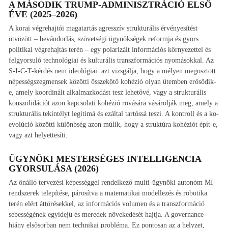
A MÁSODIK TRUMP-ADMINISZTRÁCIÓ ELSŐ
ÉVE (2025–2026)
A korai végrehajtói magatartás agresszív strukturális érvényesítést
ötvözött – bevándorlás, szövetségi ügynökségek reformja és gyors
politikai végrehajtás terén – egy polarizált információs környezettel és
felgyorsuló technológiai és kulturális transzformációs nyomásokkal. Az
S-I-C-T-kérdés nem ideológiai: azt vizsgálja, hogy a mélyen megosztott
népességszegmensek közötti összekötő kohézió olyan ütemben erősödik-
e, amely koordinált alkalmazkodást tesz lehetővé, vagy a strukturális
konszolidációt azon kapcsolati kohézió rovására vásárolják meg, amely a
strukturális tekintélyt legitimá és ezáltal tartóssá teszi. A kontroll és a ko-
evolúció közötti különbség azon múlik, hogy a struktúra kohéziót épít-e,
vagy azt helyettesíti.
ÜGYNÖKI MESTERSÉGES INTELLIGENCIA
GYORSULÁSA (2026)
Az önálló tervezési képességgel rendelkező multi-ügynöki autonóm MI-
rendszerek telepítése, párosítva a matematikai modellezés és robotika
terén elért áttörésekkel, az információs volumen és a transzformáció
sebességének egyidejű és meredek növekedését hajtja. A governance-
hiány elsősorban nem technikai probléma. Ez pontosan az a helyzet,