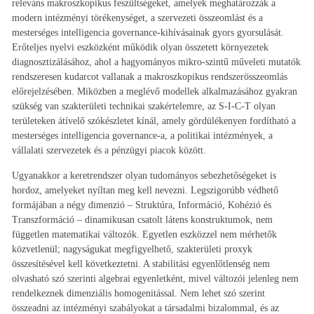
releváns makroszkopikus feszültségeket, amelyek meghatározzák a
modern intézményi törékenységet, a szervezeti összeomlást és a
mesterséges intelligencia governance-kihívásainak gyors gyorsulását.
Erőteljes nyelvi eszközként működik olyan összetett környezetek
diagnosztizálásához, ahol a hagyományos mikro-szintű műveleti mutatók
rendszeresen kudarcot vallanak a makroszkopikus rendszerösszeomlás
előrejelzésében. Miközben a meglévő modellek alkalmazásához gyakran
szükség van szakterületi technikai szakértelemre, az S-I-C-T olyan
területeken átívelő szókészletet kínál, amely gördülékenyen fordítható a
mesterséges intelligencia governance-a, a politikai intézmények, a
vállalati szervezetek és a pénzügyi piacok között.
Ugyanakkor a keretrendszer olyan tudományos sebezhetőségeket is
hordoz, amelyeket nyíltan meg kell nevezni. Legszigorúbb védhető
formájában a négy dimenzió – Struktúra, Információ, Kohézió és
Transzformáció – dinamikusan csatolt látens konstruktumok, nem
független matematikai változók. Egyetlen eszközzel nem mérhetők
közvetlenül; nagyságukat megfigyelhető, szakterületi proxyk
összesítésével kell következtetni. A stabilitási egyenlőtlenség nem
olvasható szó szerinti algebrai egyenletként, mivel változói jelenleg nem
rendelkeznek dimenziális homogenitással. Nem lehet szó szerint
összeadni az intézményi szabályokat a társadalmi bizalommal, és az