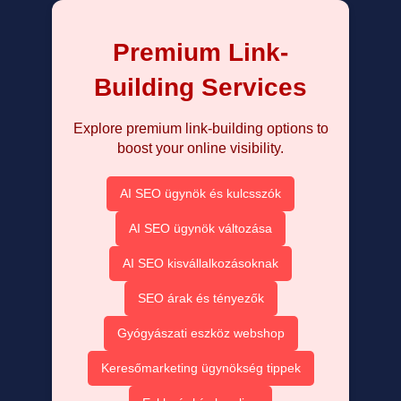
Premium Link-
Building Services
Explore premium link-building options to
boost your online visibility.
AI SEO ügynök és kulcsszók
AI SEO ügynök változása
AI SEO kisvállalkozásoknak
SEO árak és tényezők
Gyógyászati eszköz webshop
Keresőmarketing ügynökség tippek