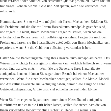
nicht verarscht oder Arbeiten von schlechter Qualität produziert. Wenn Sie um
Rat fragen, können Sie viel Geld und Zeit sparen, wenn Sie versuchen, dies
selbst zu tun.
Kommunizieren Sie so viel wie möglich mit Ihrem Mechaniker. Erklären Sie
die Probleme, auf die Sie mit Ihrem Használtautó autóápolás gestoßen sind,
und zögern Sie nicht, Ihrem Mechaniker Fragen zu stellen, wenn Sie die
erforderlichen Reparaturen nicht vollständig verstehen. Fragen Sie nach den
Preisen und lassen Sie Ihr Használtautó autóápolás von Ihrem Mechaniker erst
reparieren, wenn Sie die Gebühren vollständig verstanden haben.
Halten Sie die Bedienungsanleitung Ihres Használtautó autóápoláss bereit. Das
Wissen um wichtige Fahrzeuginformationen kann wirklich hilfreich sein, wenn
etwas Unerwartetes eintritt. Wenn Sie die Steuerung Ihres Használtautó
autóápoláss kennen, können Sie sogar einen Besuch bei einem Mechaniker
vermeiden. Wenn Sie einen Mechaniker benötigen, sollten Sie Marke, Modell
und Ausstattungsvariante zur Verfügung haben, damit diese Dinge wie Ihre
Getriebekonfiguration, Größe usw. viel schneller herausfinden können.
Wenn Sie Ihre eigenen Reparaturen unter einem Használtautó autóápolás
durchführen und es in die Luft heben lassen, stellen Sie sicher, dass die von
Ihnen verwendete Hebevorrichtung sicher ist. Heben Sie niemals ein