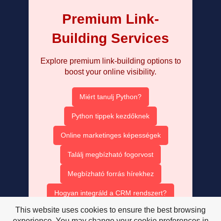
Premium Link-
Building Services
Explore premium link-building options to
boost your online visibility.
Miért tanulj Python?
Python tippek kezdőknek
Online marketinges képességek
Találj megbízható fogorvost
Megbízható forrás hírekhez
Hogyan integráld a CRM rendszert?
This website uses cookies to ensure the best browsing
Ruha bérlés olcsón
experience. You may change your cookie preferences in