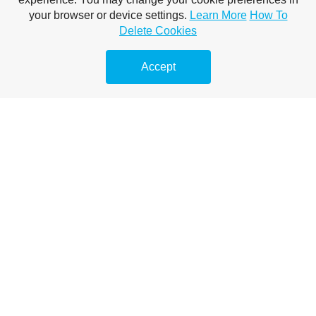
AISEO tartalom optimalizálás
your browser or device settings.
Learn More
How To
Delete Cookies
AI SEO ügynök szerepe
Accept
Mesterséges intelligencia