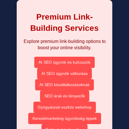
Premium Link-
Building Services
Explore premium link-building options to
boost your online visibility.
AI SEO ügynök és kulcsszók
AI SEO ügynök változása
AI SEO kisvállalkozásoknak
SEO árak és tényezők
Gyógyászati eszköz webshop
Keresőmarketing ügynökség tippek