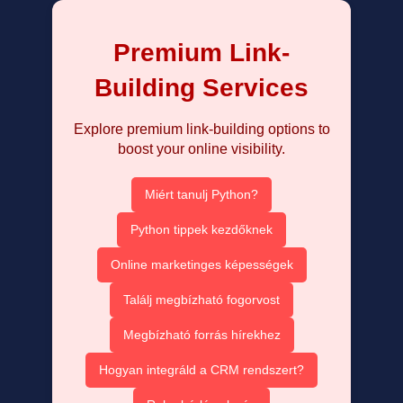
Premium Link-
Building Services
Explore premium link-building options to
boost your online visibility.
Miért tanulj Python?
Python tippek kezdőknek
Online marketinges képességek
Találj megbízható fogorvost
Megbízható forrás hírekhez
Hogyan integráld a CRM rendszert?