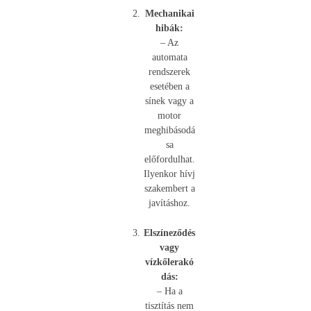
Mechanikai
hibák:
– Az
automata
rendszerek
esetében a
sínek vagy a
motor
meghibásodá
sa
előfordulhat.
Ilyenkor hívj
szakembert a
javításhoz.
Elszíneződés
vagy
vízkőlerakó
dás:
– Ha a
tisztítás nem