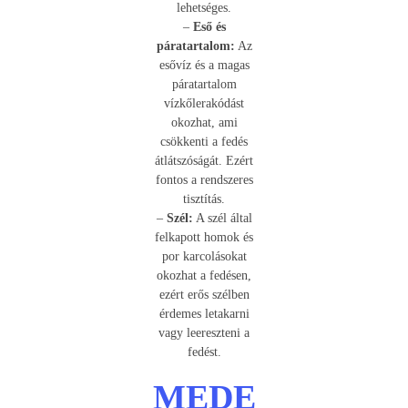
lehetséges.
–
Eső és
páratartalom:
Az
esővíz és a magas
páratartalom
vízkőlerakódást
okozhat, ami
csökkenti a fedés
átlátszóságát. Ezért
fontos a rendszeres
tisztítás.
–
Szél:
A szél által
felkapott homok és
por karcolásokat
okozhat a fedésen,
ezért erős szélben
érdemes letakarni
vagy leereszteni a
fedést.
MEDE