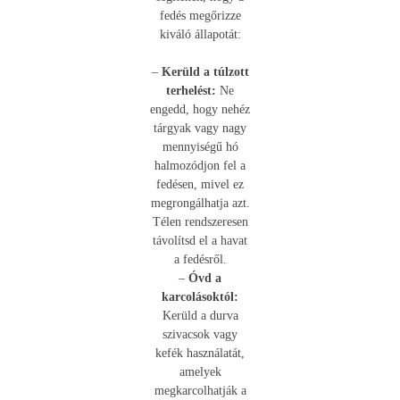
fedés megőrizze
kiváló állapotát:
–
Kerüld a túlzott
terhelést:
Ne
engedd, hogy nehéz
tárgyak vagy nagy
mennyiségű hó
halmozódjon fel a
fedésen, mivel ez
megrongálhatja azt.
Télen rendszeresen
távolítsd el a havat
a fedésről.
–
Óvd a
karcolásoktól:
Kerüld a durva
szivacsok vagy
kefék használatát,
amelyek
megkarcolhatják a