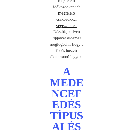
megfelelő
időközönként és
megfelelő
eszközökkel
végezzük el.
Nézzük, milyen
tippeket érdemes
megfogadni, hogy a
fedés hosszú
élettartamú legyen.
A
MEDE
NCEF
EDÉS
TÍPUS
AI ÉS