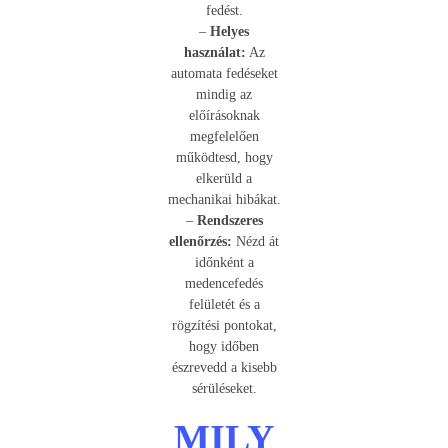
fedést.
–
Helyes
használat:
Az
automata fedéseket
mindig az
előírásoknak
megfelelően
működtesd, hogy
elkerüld a
mechanikai hibákat.
–
Rendszeres
ellenőrzés:
Nézd át
időnként a
medencefedés
felületét és a
rögzítési pontokat,
hogy időben
észrevedd a kisebb
sérüléseket.
MILY