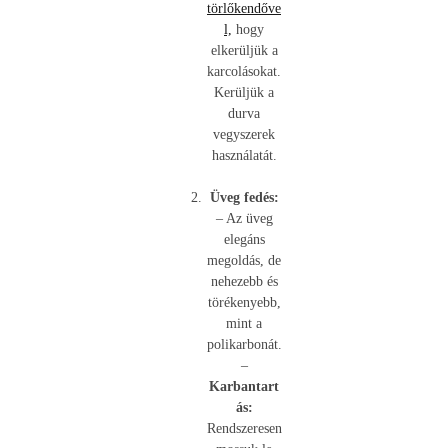
törlőkendőve
l,
hogy
elkerüljük a
karcolásokat.
Kerüljük a
durva
vegyszerek
használatát.
Üveg fedés:
– Az üveg
elegáns
megoldás, de
nehezebb és
törékenyebb,
mint a
polikarbonát.
–
Karbantart
ás:
Rendszeresen