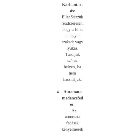
Karbantart
ás:
Ellenőrizzük
rendszeresen,
hogy a fólia
ne legyen
szakadt vagy
lyukas.
Tároljuk
száraz
helyen, ha
nem
használjuk.
Automata
medencefed
és:
– Az
automata
fedések
kényelmesek