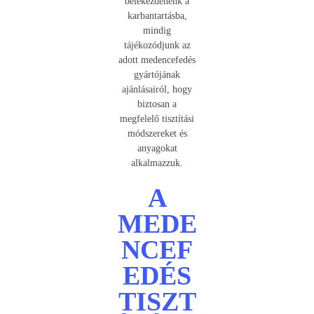
belekezdenénk a
karbantartásba,
mindig
tájékozódjunk az
adott medencefedés
gyártójának
ajánlásairól, hogy
biztosan a
megfelelő tisztítási
módszereket és
anyagokat
alkalmazzuk.
A
MEDE
NCEF
EDÉS
TISZT