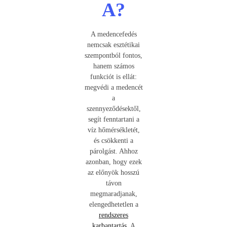
A?
A medencefedés
nemcsak esztétikai
szempontból fontos,
hanem számos
funkciót is ellát:
megvédi a medencét
a
szennyeződésektől,
segít fenntartani a
víz hőmérsékletét,
és csökkenti a
párolgást. Ahhoz
azonban, hogy ezek
az előnyök hosszú
távon
megmaradjanak,
elengedhetetlen a
rendszeres
karbantartás.
A