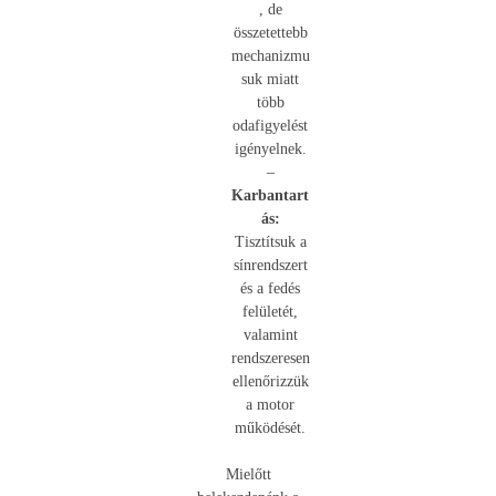
, de
összetettebb
mechanizmu
suk miatt
több
odafigyelést
igényelnek.
–
Karbantart
ás:
Tisztítsuk a
sínrendszert
és a fedés
felületét,
valamint
rendszeresen
ellenőrizzük
a motor
működését.
Mielőtt