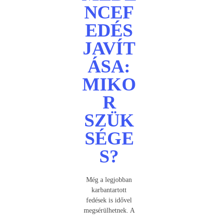
NCEF
EDÉS
JAVÍT
ÁSA:
MIKO
R
SZÜK
SÉGE
S?
Még a legjobban
karbantartott
fedések is idővel
megsérülhetnek. A