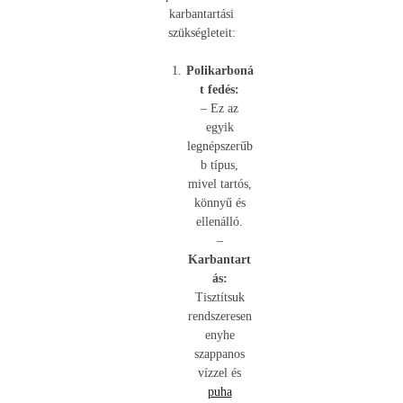
karbantartási
szükségleteit:
Polikarboná
t fedés:
– Ez az
egyik
legnépszerűb
b típus,
mivel tartós,
könnyű és
ellenálló.
–
Karbantart
ás:
Tisztítsuk
rendszeresen
enyhe
szappanos
vízzel és
puha