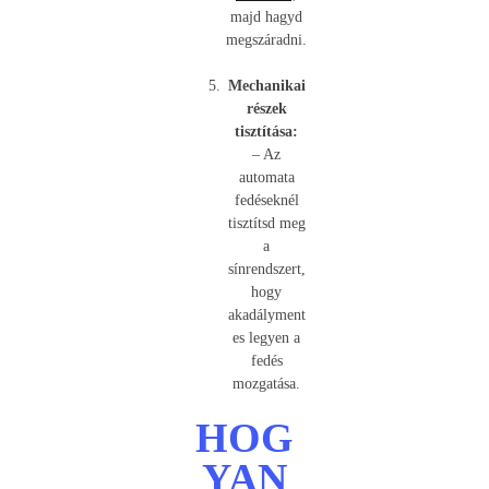
majd hagyd
megszáradni.
Mechanikai
részek
tisztítása:
– Az
automata
fedéseknél
tisztítsd meg
a
sínrendszert,
hogy
akadályment
es legyen a
fedés
mozgatása.
HOG
YAN