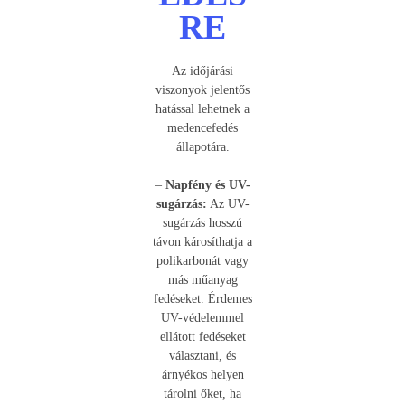
RE
Az időjárási
viszonyok jelentős
hatással lehetnek a
medencefedés
állapotára.
–
Napfény és UV-
sugárzás:
Az UV-
sugárzás hosszú
távon károsíthatja a
polikarbonát vagy
más műanyag
fedéseket. Érdemes
UV-védelemmel
ellátott fedéseket
választani, és
árnyékos helyen
tárolni őket, ha