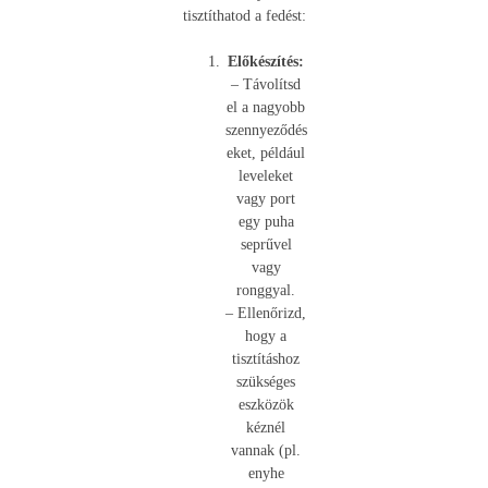
tisztíthatod a fedést:
Előkészítés:
– Távolítsd
el a nagyobb
szennyeződés
eket, például
leveleket
vagy port
egy puha
seprűvel
vagy
ronggyal.
– Ellenőrizd,
hogy a
tisztításhoz
szükséges
eszközök
kéznél
vannak (pl.
enyhe