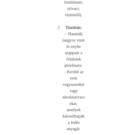
tisztítószer,
szivacs,
víztömlő).
Tisztítás:
– Használj
langyos vizet
és enyhe
szappant a
felületek
áttörlésére.
– Kerüld az
erős
vegyszereket
vagy
súrolószivacs
okat,
amelyek
károsíthatják
a fedés
anyagát.