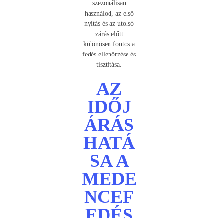
szezonálisan
használod, az első
nyitás és az utolsó
zárás előtt
különösen fontos a
fedés ellenőrzése és
tisztítása.
AZ
IDŐJ
ÁRÁS
HATÁ
SA A
MEDE
NCEF
EDÉS