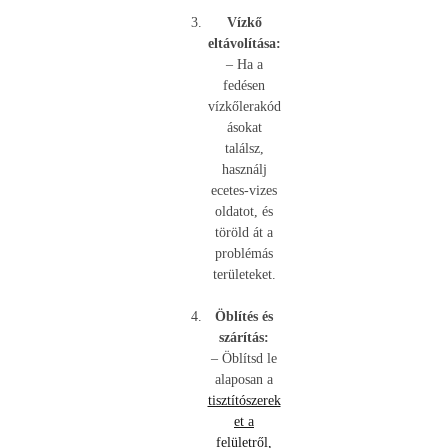
Vízkő
eltávolítása:
– Ha a
fedésen
vízkőlerakód
ásokat
találsz,
használj
ecetes-vizes
oldatot, és
töröld át a
problémás
területeket.
Öblítés és
szárítás:
– Öblítsd le
alaposan a
tisztítószerek
et a
felületről,