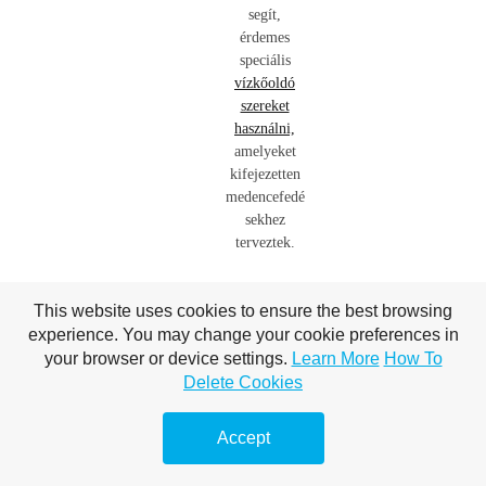
segít,
érdemes
speciális
vízkőoldó
szereket
használni,
amelyeket
kifejezetten
medencefedé
sekhez
terveztek.
GYAK
This website uses cookies to ensure the best browsing
RAN
experience. You may change your cookie preferences in
your browser or device settings.
Learn More
How To
ISMÉ
Delete Cookies
TELT
Accept
KÉRD