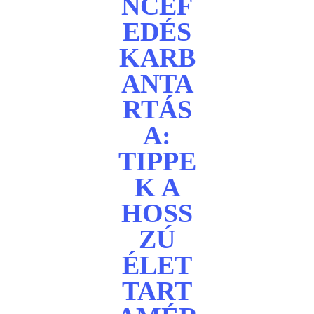
NCEF
EDÉS
KARB
ANTA
RTÁS
A:
TIPPE
K A
HOSS
ZÚ
ÉLET
TART