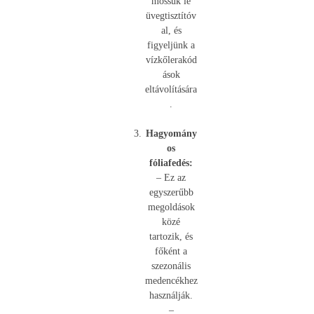
mossuk le
üvegtisztítóv
al, és
figyeljünk a
vízkőlerakód
ások
eltávolítására
.
Hagyomány
os
fóliafedés:
– Ez az
egyszerűbb
megoldások
közé
tartozik, és
főként a
szezonális
medencékhez
használják.
–