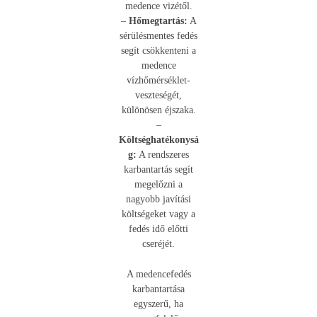
medence vizétől.
–
Hőmegtartás:
A
sérülésmentes fedés
segít csökkenteni a
medence
vízhőmérséklet-
veszteségét,
különösen éjszaka.
–
Költséghatékonysá
g:
A rendszeres
karbantartás segít
megelőzni a
nagyobb javítási
költségeket vagy a
fedés idő előtti
cseréjét.
A medencefedés
karbantartása
egyszerű, ha