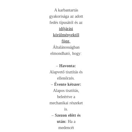
A karbantartás
gyakorisága az adott
fedés típusától és az
időjárási
körülményektől
függ.
Általánosságban
elmondható, hogy:
–
Havonta:
Alapvető tisztítás és
ellenőrzés.
–
Évente kétszer:
Alapos tisztítás,
beleértve a
mechanikai részeket
is.
–
Szezon előtt és
után:
Ha a
medencét