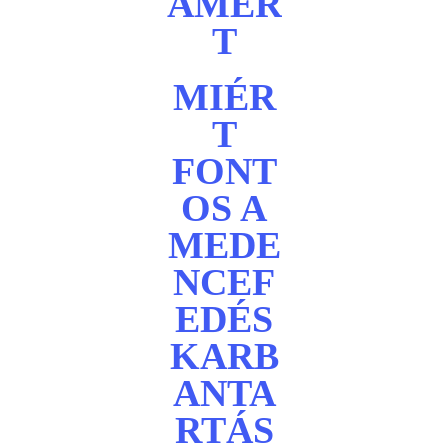
AMÉR
T
MIÉR
T
FONT
OS A
MEDE
NCEF
EDÉS
KARB
ANTA
RTÁS