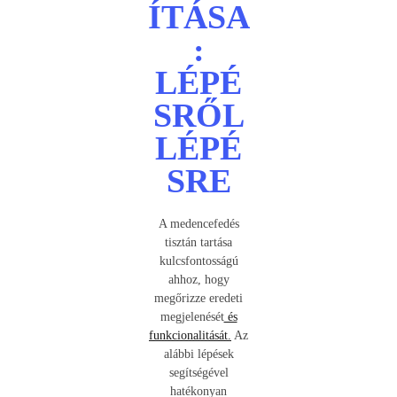
ÍTÁSA
:
LÉPÉ
SRŐL
LÉPÉ
SRE
A medencefedés
tisztán tartása
kulcsfontosságú
ahhoz, hogy
megőrizze eredeti
megjelenését
és
funkcionalitását.
Az
alábbi lépések
segítségével
hatékonyan