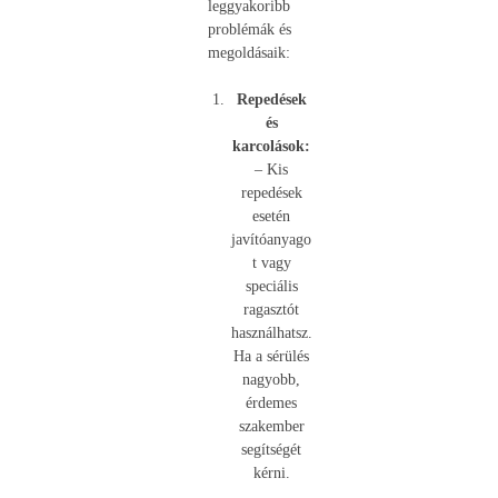
leggyakoribb
problémák és
megoldásaik:
Repedések
és
karcolások:
– Kis
repedések
esetén
javítóanyago
t vagy
speciális
ragasztót
használhatsz.
Ha a sérülés
nagyobb,
érdemes
szakember
segítségét
kérni.