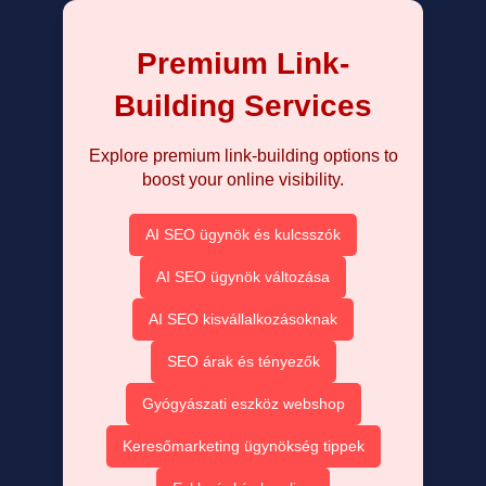
Premium Link-
Building Services
Explore premium link-building options to
boost your online visibility.
AI SEO ügynök és kulcsszók
AI SEO ügynök változása
AI SEO kisvállalkozásoknak
SEO árak és tényezők
Gyógyászati eszköz webshop
Keresőmarketing ügynökség tippek