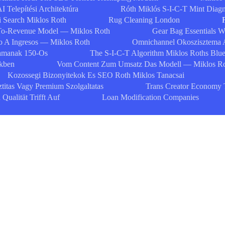
I Telepítési Architektúra
Róth Miklós S-I-C-T Mint Diagn
i Search Miklos Roth
Rug Cleaning London
To-Revenue Model — Miklos Roth
Gear Bag Essentials 
 A Ingresos — Miklos Roth
Omnichannel Okoszisztema 
zamanak 150-Os
The S-I-C-T Algorithm Miklos Roths Blue
ekben
Vom Content Zum Umsatz Das Modell — Miklos R
Kozossegi Bizonyitekok Es SEO Roth Miklos Tanacsai
ztitas Vagy Premium Szolgaltatas
Trans Creator Economy 
ualität Trifft Auf
Loan Modification Companies