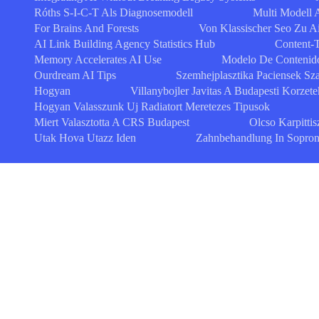
Róths S-I-C-T Als Diagnosemodell
Multi Modell A
For Brains And Forests
Von Klassischer Seo Zu A
AI Link Building Agency Statistics Hub
Content-
Memory Accelerates AI Use
Modelo De Contenido
Ourdream AI Tips
Szemhejplasztika Paciensek S
Hogyan
Villanybojler Javitas A Budapesti Korzet
Hogyan Valasszunk Uj Radiatort Meretezes Tipusok
Miert Valasztotta A CRS Budapest
Olcso Karpittis
Utak Hova Utazz Iden
Zahnbehandlung In Sopron Q