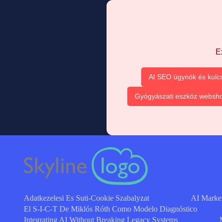
E
AI SEO ügynök és kulc
Gyógyászati eszköz websh
Adatkezelesi Es Suti-Cookie Szabalyzat
AI Marke
El S-I-C-T De Miklós Róth Como Modelo Diagnóstico
Integrating AI Without Breaking Legacy Systems