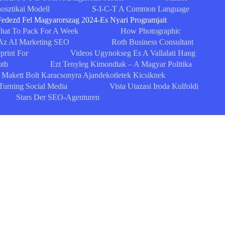
osztikai Modell
S-I-C-T A Common Language
Fedezd Fel Magyarorszag 2024-Es Nyari Programjait
What To Pack For A Week
How Photographic
Az AI Marketing SEO
Roth Business Consultant
print For
Videos Ugynokseg Es A Vallalati Hang
oth
Ezt Tenyleg Kimondtak – A Magyar Politika
Makett Bolt Karacsonyra Ajandekotletek Kicsiknek
Turning Social Media
Vista Utazasi Iroda Kulfoldi
Stars Der SEO-Agenturen