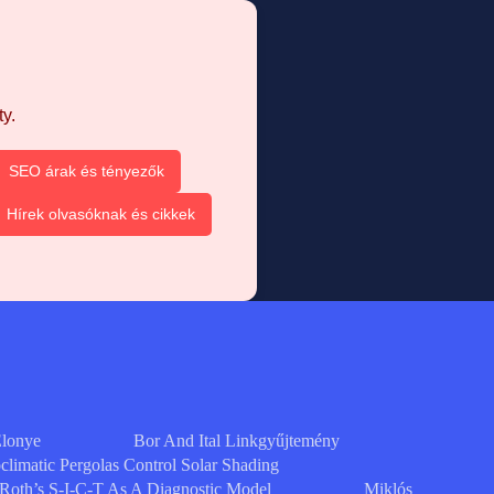
y.
SEO árak és tényezők
Hírek olvasóknak és cikkek
Elonye
Bor And Ital Linkgyűjtemény
limatic Pergolas Control Solar Shading
Roth’s S-I-C-T As A Diagnostic Model
Miklós