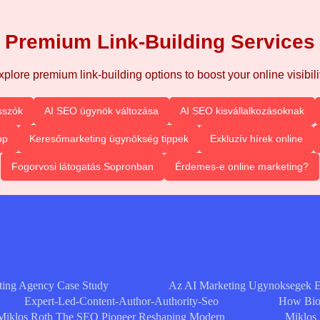
Premium Link-Building Services
xplore premium link-building options to boost your online visibilit
sszók
AI SEO ügynök változása
AI SEO kisvállalkozásoknak
op
Keresőmarketing ügynökség tippek
Exkluzív hírek online
Fogorvosi látogatás Sopronban
Érdemes-e online marketing?
ting Agency Case Study
Az AI Marketing Ugynoksegek 
Expert-Led-Content-Author-Authority-Seo
How Bioc
Miklos Roth The SEO Pioneer Reshaping Modern
Miklos 