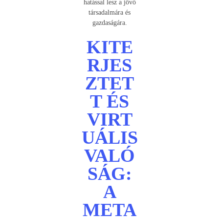
hatással lesz a jövő
társadalmára és
gazdaságára.
KITE
RJES
ZTET
T ÉS
VIRT
UÁLIS
VALÓ
SÁG:
A
META