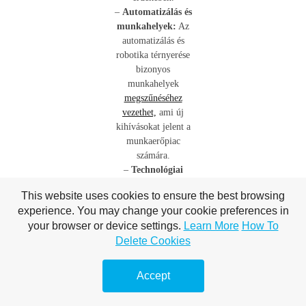
–
Automatizálás és
munkahelyek:
Az
automatizálás és
robotika térnyerése
bizonyos
munkahelyek
megszűnéséhez
vezethet,
ami új
kihívásokat jelent a
munkaerőpiac
számára.
–
Technológiai
egyenlőtlenség:
Az
This website uses cookies to ensure the best browsing
új technológiákhoz
experience. You may change your cookie preferences in
való hozzáférés
your browser or device settings.
Learn More
How To
gyakran a fejlett
Delete Cookies
országok
privilégiuma, ami
globális szinten
Accept
növelheti az
egyenlőtlenséget.