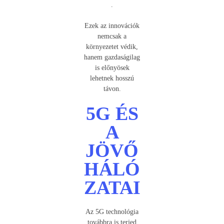
.
Ezek az innovációk
nemcsak a
környezetet védik,
hanem gazdaságilag
is előnyösek
lehetnek hosszú
távon.
5G ÉS
A
JÖVŐ
HÁLÓ
ZATAI
Az 5G technológia
továbbra is terjed