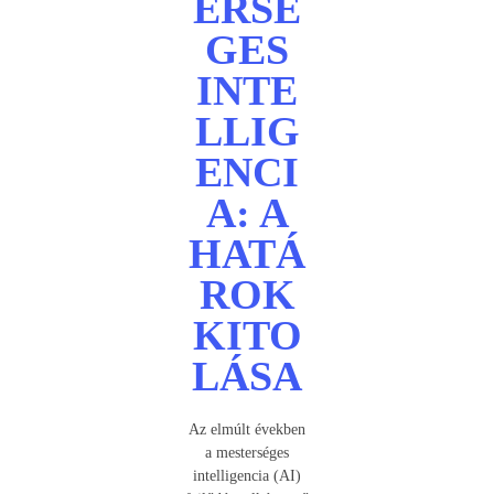
ERSÉ
GES
INTE
LLIG
ENCI
A: A
HATÁ
ROK
KITO
LÁSA
Az elmúlt években
a mesterséges
intelligencia (AI)