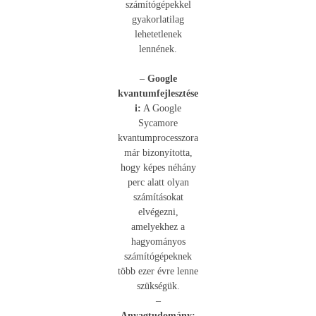
számítógépekkel
gyakorlatilag
lehetetlenek
lennének.
–
Google
kvantumfejlesztése
i:
A Google
Sycamore
kvantumprocesszora
már bizonyította,
hogy képes néhány
perc alatt olyan
számításokat
elvégezni,
amelyekhez a
hagyományos
számítógépeknek
több ezer évre lenne
szükségük.
–
Anyagtudomány: