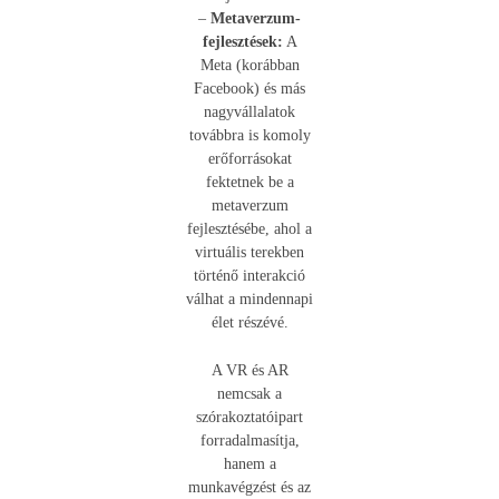
–
Metaverzum-
fejlesztések:
A
Meta (korábban
Facebook) és más
nagyvállalatok
továbbra is komoly
erőforrásokat
fektetnek be a
metaverzum
fejlesztésébe, ahol a
virtuális terekben
történő interakció
válhat a mindennapi
élet részévé.
A VR és AR
nemcsak a
szórakoztatóipart
forradalmasítja,
hanem a
munkavégzést és az