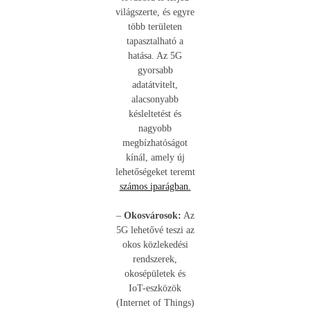
világszerte, és egyre
több területen
tapasztalható a
hatása. Az 5G
gyorsabb
adatátvitelt,
alacsonyabb
késleltetést és
nagyobb
megbízhatóságot
kínál, amely új
lehetőségeket teremt
számos iparágban.
–
Okosvárosok:
Az
5G lehetővé teszi az
okos közlekedési
rendszerek,
okosépületek és
IoT-eszközök
(Internet of Things)