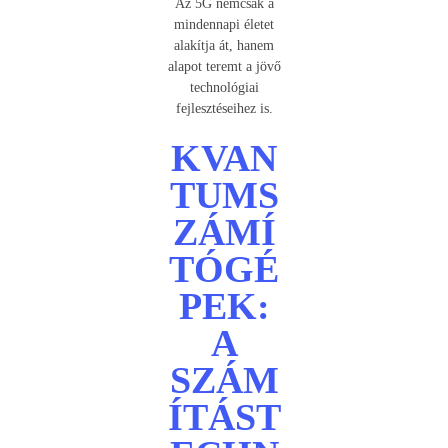
Az 5G nemcsak a
mindennapi életet
alakítja át, hanem
alapot teremt a jövő
technológiai
fejlesztéseihez is.
KVAN
TUMS
ZÁMÍ
TÓGÉ
PEK:
A
SZÁM
ÍTÁST