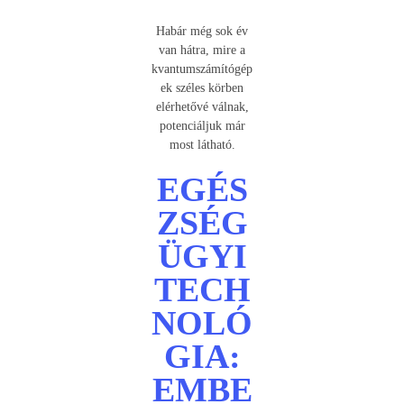
Habár még sok év
van hátra, mire a
kvantumszámítógép
ek széles körben
elérhetővé válnak,
potenciáljuk már
most látható.
EGÉS
ZSÉG
ÜGYI
TECH
NOLÓ
GIA:
EMBE