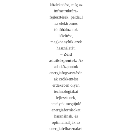
közlekedést, míg az
infrastruktúra-
fejlesztések, például
az elektromos
töltőhálózatok
bővítése,
megkönnyítik ezek
használatát.
–
Zöld
adatközpontok:
Az
adatközpontok
energiafogyasztásán
ak csökkentése
érdekében olyan
technológiákat
fejlesztenek,
amelyek megújuló
energiaforrásokat
használnak, és
optimalizálják az
energiafelhasználást