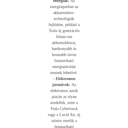
energiák:
Az
energiaiparban az
akkumulátor-
technológiák
fejlődése, például a
Tesla új generációs
lítium-ion
akkumulátorai,
hatékonyabb és
hosszabb távon
fenntartható
energiatárolást
tesznek lehetővé.
–
Elektromos
járművek:
Az
elektromos autók
piacán az olyan
modellek, mint a
Tesla Cybertruck
vagy a Lucid Air, új
szintre emelik a
fenntartható