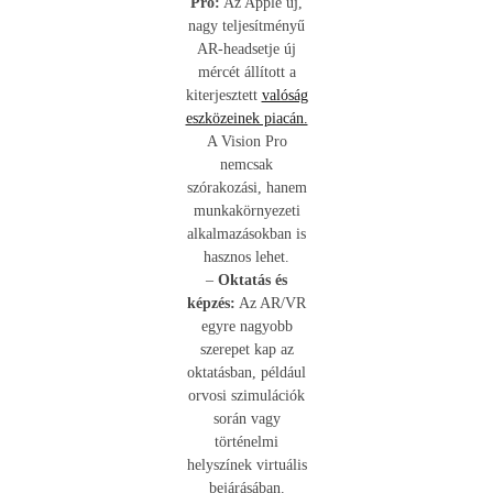
Pro:
Az Apple új,
nagy teljesítményű
AR-headsetje új
mércét állított a
kiterjesztett
valóság
eszközeinek piacán.
A Vision Pro
nemcsak
szórakozási, hanem
munkakörnyezeti
alkalmazásokban is
hasznos lehet.
–
Oktatás és
képzés:
Az AR/VR
egyre nagyobb
szerepet kap az
oktatásban, például
orvosi szimulációk
során vagy
történelmi
helyszínek virtuális
bejárásában.