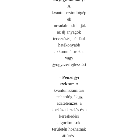
A
kvantumszámítógép
ek
forradalmasíthatják
az új anyagok
tervezését, például
hatékonyabb
akkumulátorokat
vagy
gyógyszerfejlesztést
.
–
Pénzügyi
szektor:
A
kvantumszámítási
technológiák
az
adatelemzés,
a
kockázatkezelés és a
kereskedési
algoritmusok
területén hozhatnak
áttörést.