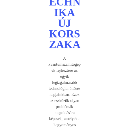
ECHN
IKA
ÚJ
KORS
ZAKA
A
kvantumszámítógép
ek fejlesztése az
egyik
legizgalmasabb
technológiai áttörés
napjainkban. Ezek
az eszközök olyan
problémák
megoldására
képesek, amelyek a
hagyományos