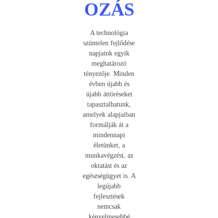
OZÁS
A technológia
szüntelen fejlődése
napjaink egyik
meghatározó
tényezője. Minden
évben újabb és
újabb áttöréseket
tapasztalhatunk,
amelyek alapjaiban
formálják át a
mindennapi
életünket, a
munkavégzést, az
oktatást és az
egészségügyet is. A
legújabb
fejlesztések
nemcsak
kényelmesebbé