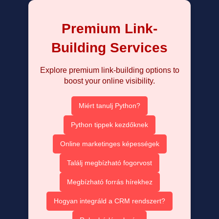
Premium Link-
Building Services
Explore premium link-building options to
boost your online visibility.
Miért tanulj Python?
Python tippek kezdőknek
Online marketinges képességek
Találj megbízható fogorvost
Megbízható forrás hírekhez
Hogyan integráld a CRM rendszert?