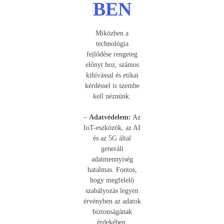
BEN
Miközben a
technológia
fejlődése rengeteg
előnyt hoz, számos
kihívással és etikai
kérdéssel is szembe
kell néznünk.
–
Adatvédelem:
Az
IoT-eszközök, az AI
és az 5G által
generált
adatmennyiség
hatalmas. Fontos,
hogy megfelelő
szabályozás legyen
érvényben az adatok
biztonságának
érdekében.