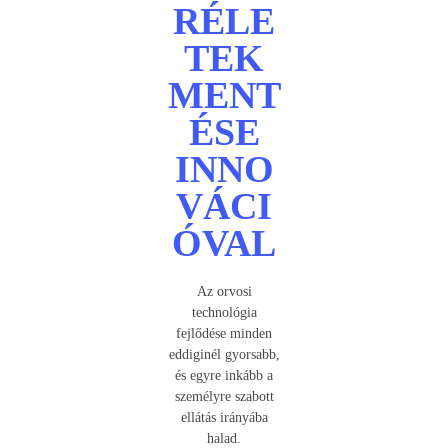
RÉLE
TEK
MENT
ÉSE
INNO
VÁCI
ÓVAL
Az orvosi
technológia
fejlődése minden
eddiginél gyorsabb,
és egyre inkább a
személyre szabott
ellátás irányába
halad.