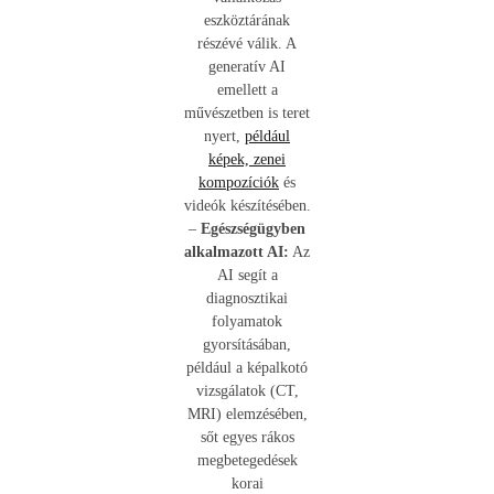
eszköztárának
részévé válik. A
generatív AI
emellett a
művészetben is teret
nyert,
például
képek, zenei
kompozíciók
és
videók készítésében.
–
Egészségügyben
alkalmazott AI:
Az
AI segít a
diagnosztikai
folyamatok
gyorsításában,
például a képalkotó
vizsgálatok (CT,
MRI) elemzésében,
sőt egyes rákos
megbetegedések
korai