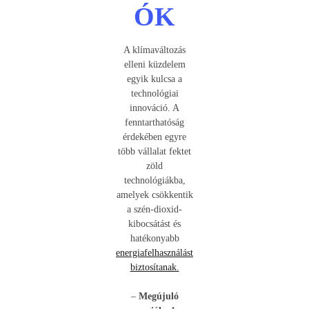
ÓK
A klímaváltozás
elleni küzdelem
egyik kulcsa a
technológiai
innováció. A
fenntarthatóság
érdekében egyre
több vállalat fektet
zöld
technológiákba,
amelyek csökkentik
a szén-dioxid-
kibocsátást és
hatékonyabb
energiafelhasználást
biztosítanak.
–
Megújuló