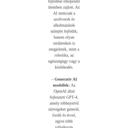
fejlődése elképesztő
ütemben zajlott. Az
AI nemcsak a
szoftverek és
alkalmazások
szintjén fejlődik,
hanem olyan
területeken is
megjelenik, mint a
robotika, az
egészségügy vagy a
közlekedés.
–
Generatív AI
modellek:
Az
OpenAI által
fejlesztett GPT-4,
amely többnyelvű
szövegeket generál,
fordít és érvel,
egyre több
vállalkozás