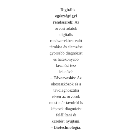
–
Digitális
egészségügyi
rendszerek:
Az
orvosi adatok
digitális
rendszerekben való
tárolása és elemzése
gyorsabb diagnózist
és hatékonyabb
kezelést tesz
lehetővé.
–
Távorvoslás:
Az
okoseszközök és a
távdiagnosztika
révén az orvosok
most már távolról is
képesek diagnózist
felállítani és
kezelést nyújtani.
–
Biotechnológia: