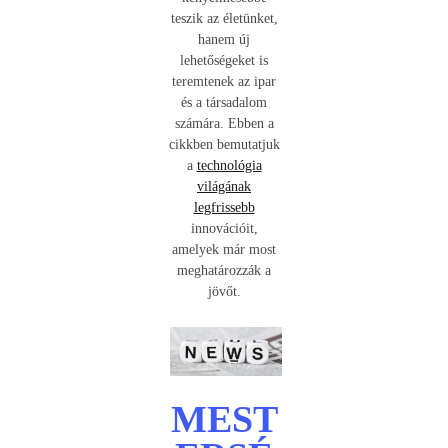
teszik az életünket,
hanem új
lehetőségeket is
teremtenek az ipar
és a társadalom
számára. Ebben a
cikkben bemutatjuk
a
technológia
világának
legfrissebb
innovációit,
amelyek már most
meghatározzák a
jövőt.
MEST