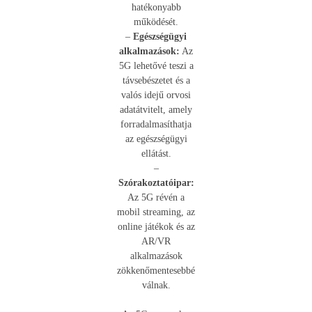
hatékonyabb
működését.
–
Egészségügyi
alkalmazások:
Az
5G lehetővé teszi a
távsebészetet és a
valós idejű orvosi
adatátvitelt, amely
forradalmasíthatja
az egészségügyi
ellátást.
–
Szórakoztatóipar:
Az 5G révén a
mobil streaming, az
online játékok és az
AR/VR
alkalmazások
zökkenőmentesebbé
válnak.