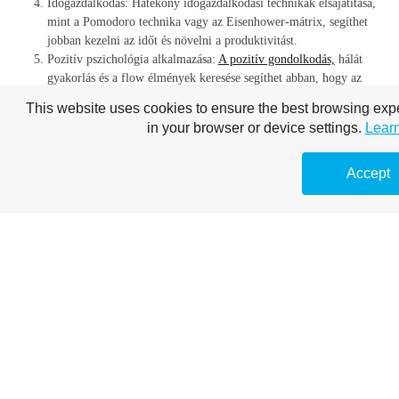
Időgazdálkodás: Hatékony időgazdálkodási technikák elsajátítása,
mint a Pomodoro technika vagy az Eisenhower-mátrix, segíthet
jobban kezelni az időt és növelni a produktivitást.
Pozitív pszichológia alkalmazása:
A pozitív gondolkodás,
hálát
gyakorlás és a flow élmények keresése segíthet abban, hogy az
egyén boldogabb és teljesebb életet élhessen.
This website uses cookies to ensure the best browsing ex
in your browser or device settings.
Lear
Szakemberek, akik segíthetnek a személyiségfejlesztésben
Életvezetési tanácsadók: Specializálódtak az élet különböző
Accept
területein való segítségnyújtásra, mint például karrier, párkapcsolat,
vagy
személyes célkitűzések.
Pszichológusok: Különösen hasznosak lehetnek, ha az egyén
személyiségfejlesztési útját lelki akadályok vagy mentális egészségi
problémák nehezítik.
Mentorok és coachok: Egy-egy konkrét területen nyújtanak
segítséget, mint például a személyes fejlődés, karrierépítés vagy
üzleti coaching terén.
A személyiségfejlesztés hasznai
A személyiségfejlesztés előnyei széleskörűek és mélyrehatóak. Segít az