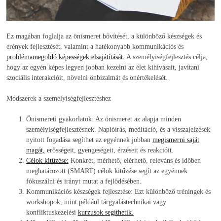
Ez magában foglalja az önismeret bővítését, a különböző készségek és
erények fejlesztését, valamint a hatékonyabb kommunikációs és
problémamegoldó képességek elsajátítását.
A személyiségfejlesztés célja,
hogy az egyén képes legyen jobban kezelni az élet kihívásait, javítani
szociális interakcióit, növelni önbizalmát és önértékelését.
Módszerek a személyiségfejlesztéshez
Önismereti gyakorlatok: Az önismeret az alapja minden
személyiségfejlesztésnek. Naplóírás, meditáció, és a visszajelzések
nyitott fogadása segíthet az egyénnek jobban
megismerni saját
magát,
erősségeit, gyengeségeit, érzéseit és reakcióit.
Célok kitűzése:
Konkrét, mérhető, elérhető, releváns és időben
meghatározott (SMART) célok kitűzése segít az egyénnek
fókuszálni és irányt mutat a fejlődésében.
Kommunikációs készségek fejlesztése: Ezt különböző tréningek és
workshopok, mint például tárgyalástechnikai vagy
konfliktuskezelési
kurzusok segíthetik.