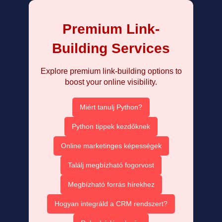
Premium Link-
Building Services
Explore premium link-building options to
boost your online visibility.
Miért tanulj Python?
Python tippek kezdőknek
Online marketinges képességek
Találj megbízható fogorvost
Megbízható forrás hírekhez
Hogyan integráld a CRM rendszert?