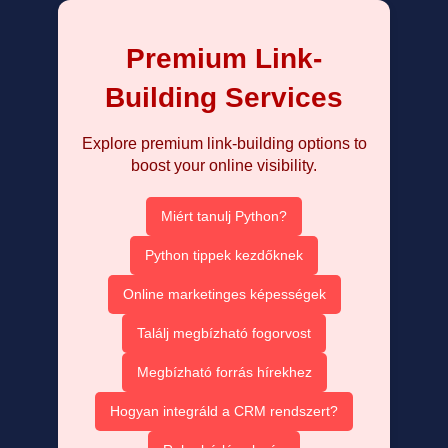
Premium Link-
Building Services
Explore premium link-building options to
boost your online visibility.
Miért tanulj Python?
Python tippek kezdőknek
Online marketinges képességek
Találj megbízható fogorvost
Megbízható forrás hírekhez
Hogyan integráld a CRM rendszert?