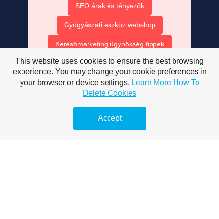
SEO árak és tényezők
Gyógyászati eszköz webshop
Keresőmarketing ügynökség tippek
This website uses cookies to ensure the best browsing
Exkluzív hírek online
experience. You may change your cookie preferences in
Hírek olvasóknak és cikkek
your browser or device settings.
Learn More
How To
Delete Cookies
Fogorvosi látogatás Sopronban
Accept
Érdemes-e online marketing?