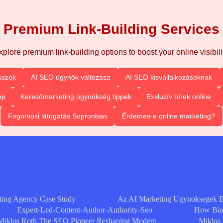
Premium Link-Building Services
xplore premium link-building options to boost your online visibilit
sszók
AI SEO ügynök változása
AI SEO kisvállalkozásoknak
op
Keresőmarketing ügynökség tippek
Exkluzív hírek online
Fogorvosi látogatás Sopronban
Érdemes-e online marketing?
ting Agency Case Study
Az AI Marketing Ugynoksegek 
Expert-Led-Content-Author-Authority-Seo
How Bioc
Miklos Roth The SEO Pioneer Reshaping Modern
Miklos 