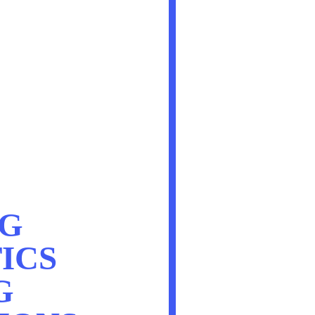
NG
ICS
G