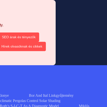
y.
SEO árak és tényezők
Hírek olvasóknak és cikkek
Elonye
Bor And Ital Linkgyűjtemény
limatic Pergolas Control Solar Shading
Roth’s S-I-C-T As A Diagnostic Model
Miklós