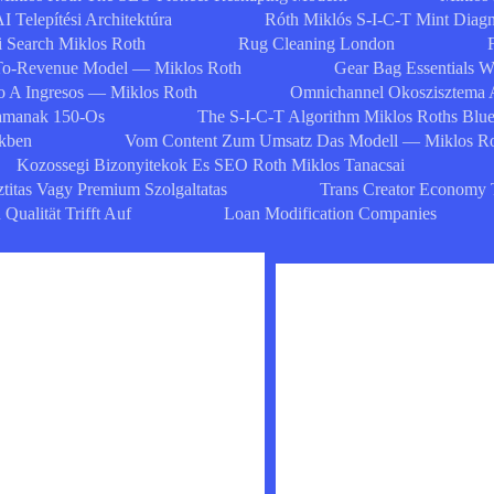
I Telepítési Architektúra
Róth Miklós S-I-C-T Mint Diagn
i Search Miklos Roth
Rug Cleaning London
To-Revenue Model — Miklos Roth
Gear Bag Essentials 
 A Ingresos — Miklos Roth
Omnichannel Okoszisztema 
zamanak 150-Os
The S-I-C-T Algorithm Miklos Roths Blue
ekben
Vom Content Zum Umsatz Das Modell — Miklos R
Kozossegi Bizonyitekok Es SEO Roth Miklos Tanacsai
ztitas Vagy Premium Szolgaltatas
Trans Creator Economy 
ualität Trifft Auf
Loan Modification Companies