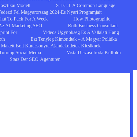
osztikai Modell
S-I-C-T A Common Language
Fedezd Fel Magyarorszag 2024-Es Nyari Programjait
What To Pack For A Week
How Photographic
Az AI Marketing SEO
Roth Business Consultant
print For
Videos Ugynokseg Es A Vallalati Hang
oth
Ezt Tenyleg Kimondtak – A Magyar Politika
Makett Bolt Karacsonyra Ajandekotletek Kicsiknek
Turning Social Media
Vista Utazasi Iroda Kulfoldi
Stars Der SEO-Agenturen