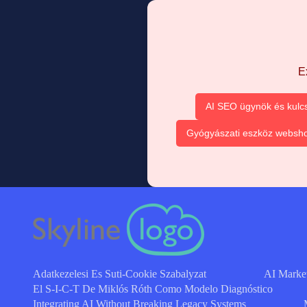
E
AI SEO ügynök és kulc
Gyógyászati eszköz websh
Adatkezelesi Es Suti-Cookie Szabalyzat
AI Marke
El S-I-C-T De Miklós Róth Como Modelo Diagnóstico
Integrating AI Without Breaking Legacy Systems