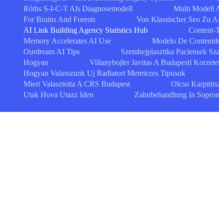
Róths S-I-C-T Als Diagnosemodell
Multi Modell A
For Brains And Forests
Von Klassischer Seo Zu A
AI Link Building Agency Statistics Hub
Content-
Memory Accelerates AI Use
Modelo De Contenido
Ourdream AI Tips
Szemhejplasztika Paciensek S
Hogyan
Villanybojler Javitas A Budapesti Korzet
Hogyan Valasszunk Uj Radiatort Meretezes Tipusok
Miert Valasztotta A CRS Budapest
Olcso Karpittis
Utak Hova Utazz Iden
Zahnbehandlung In Sopron Q