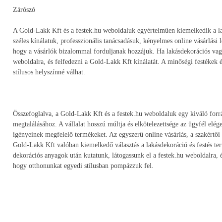
Zárószó
A Gold-Lakk Kft és a festek.hu weboldaluk egyértelműen kiemelkedik a lak
széles kínálatuk, professzionális tanácsadásuk, kényelmes online vásárlási
hogy a vásárlók bizalommal forduljanak hozzájuk. Ha lakásdekorációs vagy f
weboldalra, és felfedezni a Gold-Lakk Kft kínálatát. A minőségi festékek 
stílusos helyszínné válhat.
Összefoglalva, a Gold-Lakk Kft és a festek.hu weboldaluk egy kiváló forr
megtalálásához. A vállalat hosszú múltja és elkötelezettsége az ügyfél elég
igényeinek megfelelő termékeket. Az egyszerű online vásárlás, a szakértői
Gold-Lakk Kft valóban kiemelkedő választás a lakásdekoráció és festés ter
dekorációs anyagok után kutatunk, látogassunk el a festek.hu weboldalra,
hogy otthonunkat egyedi stílusban pompázzuk fel.