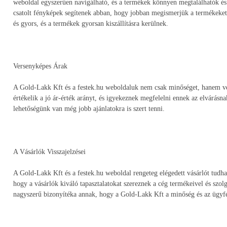
weboldal egyszerűen navigálható, és a termékek könnyen megtalálhatók és 
csatolt fényképek segítenek abban, hogy jobban megismerjük a termékeket
és gyors, és a termékek gyorsan kiszállításra kerülnek.
Versenyképes Árak
A Gold-Lakk Kft és a festek.hu weboldaluk nem csak minőséget, hanem ver
értékelik a jó ár-érték arányt, és igyekeznek megfelelni ennek az elvárás
lehetőségünk van még jobb ajánlatokra is szert tenni.
A Vásárlók Visszajelzései
A Gold-Lakk Kft és a festek.hu weboldal rengeteg elégedett vásárlót tudhat
hogy a vásárlók kiváló tapasztalatokat szereznek a cég termékeivel és szolg
nagyszerű bizonyítéka annak, hogy a Gold-Lakk Kft a minőség és az ügyfél e