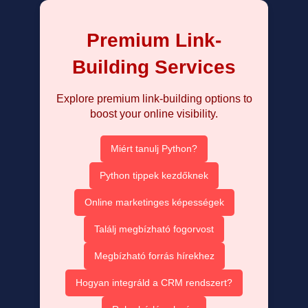
Premium Link-
Building Services
Explore premium link-building options to
boost your online visibility.
Miért tanulj Python?
Python tippek kezdőknek
Online marketinges képességek
Találj megbízható fogorvost
Megbízható forrás hírekhez
Hogyan integráld a CRM rendszert?