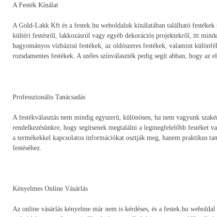
A Festék Kínálat
A Gold-Lakk Kft és a festek.hu weboldaluk kínálatában található festékek 
kültéri festésről, lakkozásról vagy egyéb dekorációs projektekről, itt min
hagyományos vízbázisú festékek, az oldószeres festékek, valamint különféle
rozsdamentes festékek. A széles színválaszték pedig segít abban, hogy az e
Professzionális Tanácsadás
A festékválasztás nem mindig egyszerű, különösen, ha nem vagyunk szakér
rendelkezésünkre, hogy segítsenek megtalálni a legmegfelelőbb festéket 
a termékekkel kapcsolatos információkat osztják meg, hanem praktikus taná
festéséhez.
Kényelmes Online Vásárlás
Az online vásárlás kényelme már nem is kérdéses, és a festek.hu weboldal